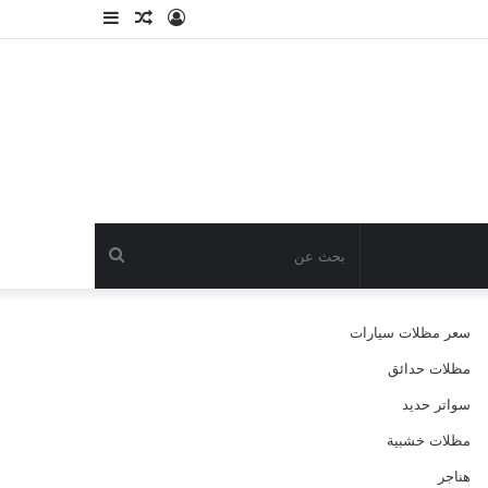
تسجيل
مقال
إضافة
الدخول
عشوائي
عمود
جانبي
بحث
عن
سعر مظلات سيارات
مظلات حدائق
سواتر حديد
مظلات خشبية
هناجر