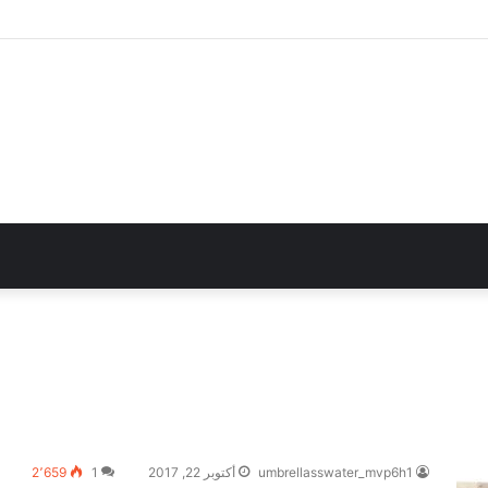
umbrellasswater_mvp6h1
أكتوبر 22, 2017
1
2٬659