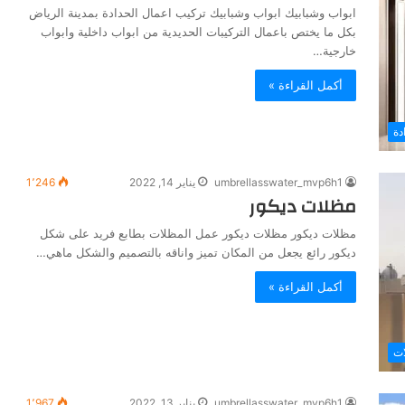
ابواب وشبابيك ابواب وشبابيك تركيب اعمال الحدادة بمدينة الرياض
بكل ما يختص باعمال التركيبات الحديدية من ابواب داخلية وابواب
خارجية…
أكمل القراءة »
دة
umbrellasswater_mvp6h1
يناير 14, 2022
1٬246
مظلات ديكور
مظلات ديكور مظلات ديكور عمل المظلات بطابع فريد على شكل
ديكور رائع يجعل من المكان تميز واناقه بالتصميم والشكل ماهي…
أكمل القراءة »
ات
umbrellasswater_mvp6h1
يناير 13, 2022
1٬967