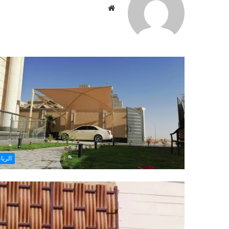
موقع
الويب
الري