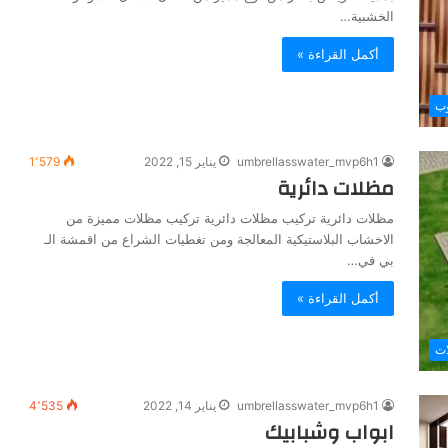
الخشبية…
أكمل القراءة »
وب
umbrellasswater_mvp6h1
يناير 15, 2022
1٬579
مظلات دائرية
مظلات دائرية تركيب مظلات دائرية تركيب مظلات مميزة من
الاخشاب البلاستيكية المعالجة ومن تغطيات الشراع من اقمشة الـ
بي في…
أكمل القراءة »
ات
umbrellasswater_mvp6h1
يناير 14, 2022
4٬535
ابواب وشبابيك