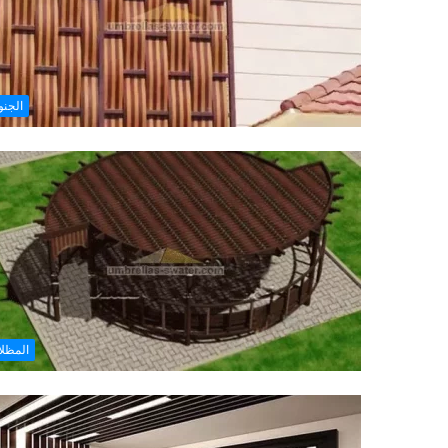
الجن
المظل