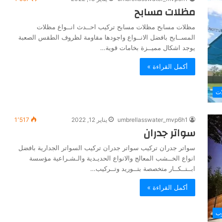
مظلات مسابح
مظلات مسابح مظلات مسابح تركيب احــدث انــواع مظلات
المســابح بافضل الانــواع واجودها مقاومة لظروف الطقس الصعبة
يوجد اشكال مميــزة بخامات قوية…
أكمل القراءة »
ات
umbrellasswater_mvp6h1
يناير 12, 2022
1٬517
سواتر جدران
سواتر جدران تركيب سواتر جدران تركيب السواتر الجدارية بافضل
انواع الخــشب المعالج والانواع الحديـدية والـشـراعية مؤسسة
ابــتــكــار متخصصة بتــوريد وتــركيب…
أكمل القراءة »
وب