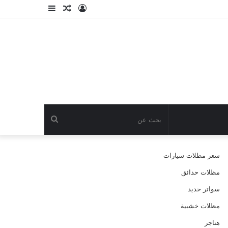
تسجيل
مقال
إضافة
الدخول
عشوائي
عمود
جانبي
بحث
عن
سعر مظلات سيارات
مظلات حدائق
سواتر حديد
مظلات خشبية
هناجر