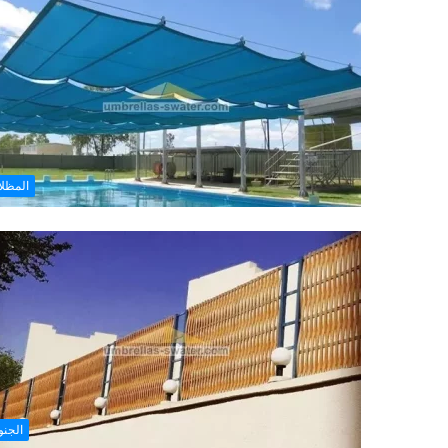
المظل
الجن