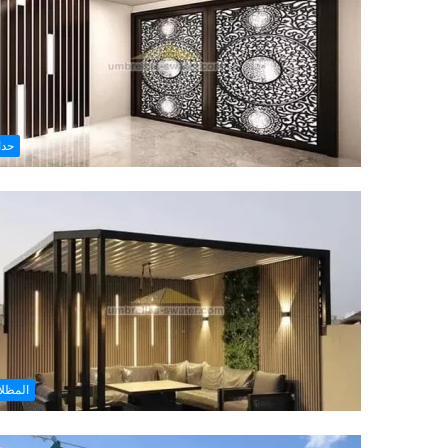
حدا
المظل