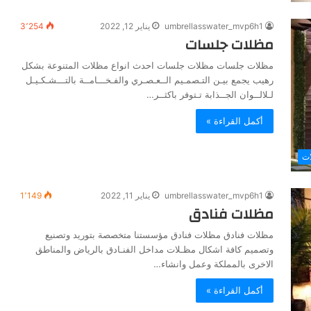
umbrellasswater_mvp6h1
يناير 12, 2022
3٬254
مظلات جلسات
مظلات جلسات مظلات جلسات احدث انواع مظلات المتنوعة بشكل
رهيب يجمع بيـن التـصمـيم الــعـصـري والفـخـــامــة بالتـــشـكـيـل
لـلالــوان الجــذابة تـتوفر باكثــر…
أكمل القراءة »
ات
umbrellasswater_mvp6h1
يناير 11, 2022
1٬149
مظلات فنادق
مظلات فنادق مظلات فنادق مؤسستنا متخصصة بتوريد وتصنيع
وتصميم كافة اشكال مظـلات مداخل الفنـادق بالرياض والمناطق
الاخرى بالمملكة وعمل وانشاء…
أكمل القراءة »