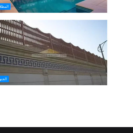
المظل
الجن