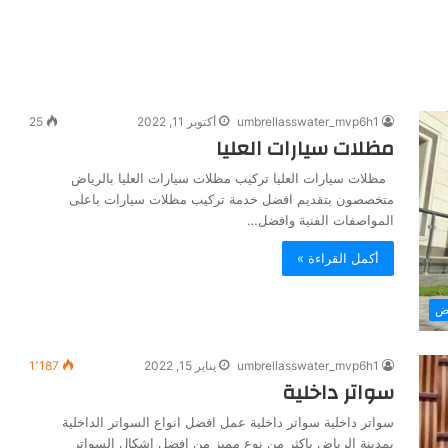
umbrellasswater_mvp6h1
أكتوبر 11, 2022
25
مظلات سيارات العليا
مظلات سيارات العليا تركيب مظلات سيارات العليا بالرياض
متخصصون بتقديم افضل خدمة تركيب مظلات سيارات باعلى
المواصفات الفنية وافضل…
أكمل القراءة »
اض
umbrellasswater_mvp6h1
يناير 15, 2022
1٬187
سواتر داخلية
سواتر داخلية سواتر داخلية عمل افضل انواع السواتر الداخلية
بمدينة الرياض باكثر من نوع مميز من افضل اشكال السواتر