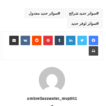
سواتر حديد شرائح
سواتر حديد مجدول
سواتر لوفر حديد
لينكدإن
بينتيريست
مشاركة عبر البريد
طباعة
umbrellasswater_mvp6h1