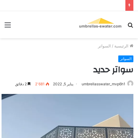
بحث
الق
عن
الرئيسية
/
السواتر
السواتر
سواتر حديد
umbrellasswater_mvp6h1
يناير 5, 2022
2٬681
2 دقائق