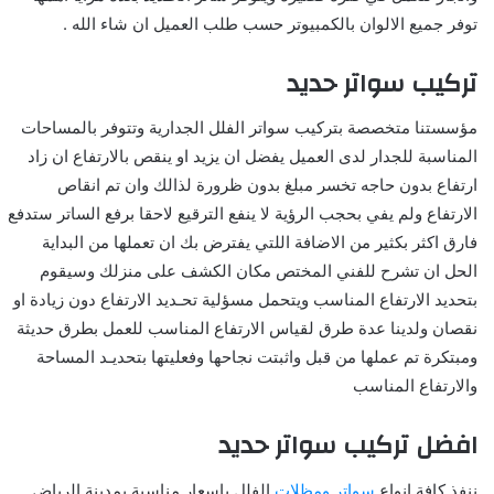
توفر جميع الالوان بالكمبيوتر حسب طلب العميل ان شاء الله .
تركيب سواتر حديد
مؤسستنا متخصصة بتركيب سواتر الفلل الجدارية وتتوفر بالمساحات
المناسبة للجدار لدى العميل يفضل ان يزيد او ينقص بالارتفاع ان زاد
ارتفاع بدون حاجه تخسر مبلغ بدون ظرورة لذالك وان تم انقاص
الارتفاع ولم يفي بحجب الرؤية لا ينفع الترقيع لاحقا برفع الساتر ستدفع
فارق اكثر بكثير من الاضافة اللتي يفترض بك ان تعملها من البداية
الحل ان تشرح للفني المختص مكان الكشف على منزلك وسيقوم
بتحديد الارتفاع المناسب ويتحمل مسؤلية تحـديد الارتفاع دون زيادة او
نقصان ولدينا عدة طرق لقياس الارتفاع المناسب للعمل بطرق حديثة
ومبتكرة تم عملها من قبل واثبتت نجاحها وفعليتها بتحديـد المساحة
والارتفاع المناسب
افضل تركيب سواتر حديد
ننفذ كافة انواع
سواتر ومظلات
الفلل باسعار مناسبة بمدينة الرياض