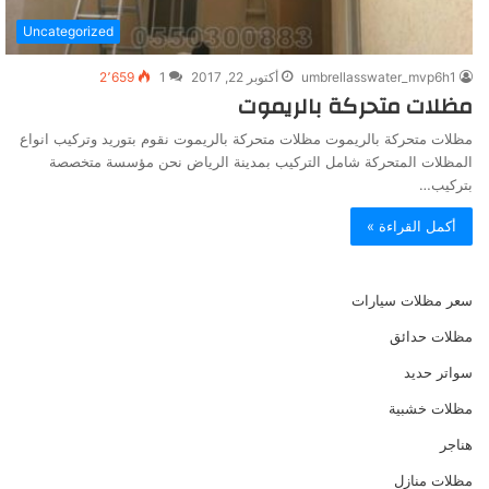
Uncategorized
umbrellasswater_mvp6h1
أكتوبر 22, 2017
1
2٬659
مظلات متحركة بالريموت
مظلات متحركة بالريموت مظلات متحركة بالريموت نقوم بتوريد وتركيب انواع
المظلات المتحركة شامل التركيب بمدينة الرياض نحن مؤسسة متخصصة
بتركيب…
أكمل القراءة »
سعر مظلات سيارات
مظلات حدائق
سواتر حديد
مظلات خشبية
هناجر
مظلات منازل