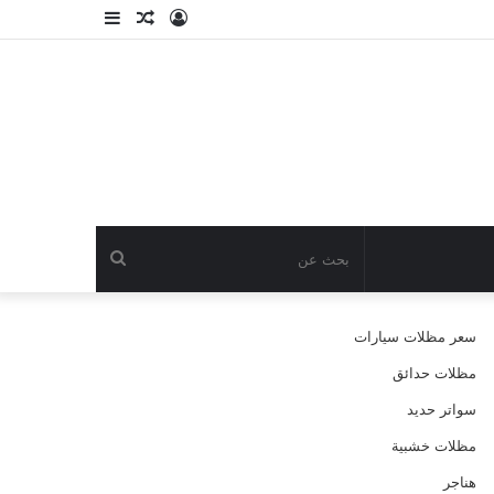
تسجيل
مقال
إضافة
الدخول
عشوائي
عمود
جانبي
بحث
عن
سعر مظلات سيارات
مظلات حدائق
سواتر حديد
مظلات خشبية
هناجر