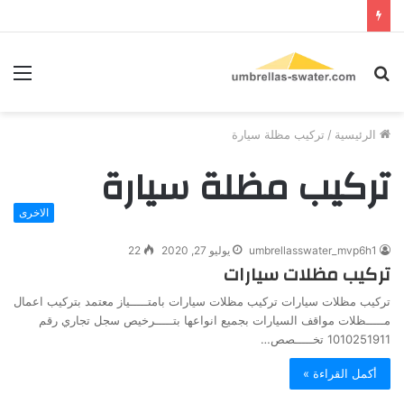
بحث
الق
عن
الرئيسية
/
تركيب مظلة سيارة
تركيب مظلة سيارة
الاخرى
umbrellasswater_mvp6h1
يوليو 27, 2020
22
تركيب مظلات سيارات
تركيب مظلات سيارات تركيب مظلات سيارات بامتـــــياز معتمد بتركيب اعمال
مـــــظلات مواقف السيارات بجميع انواعها بتـــــرخيص سجل تجاري رقم
1010251911 تخـــــصص…
أكمل القراءة »