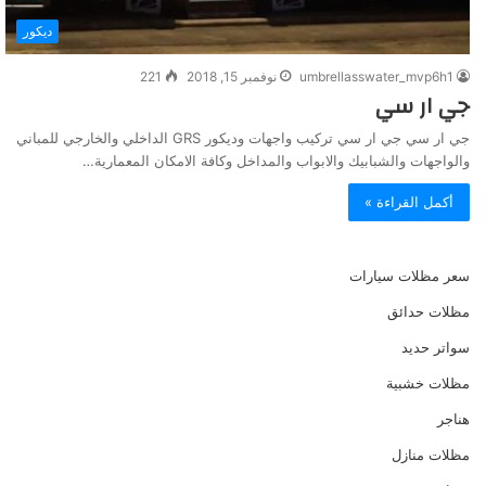
ديكور
umbrellasswater_mvp6h1
نوفمبر 15, 2018
221
جي ار سي
جي ار سي جي ار سي تركيب واجهات وديكور GRS الداخلي والخارجي للمباني
والواجهات والشبابيك والابواب والمداخل وكافة الامكان المعمارية…
أكمل القراءة »
سعر مظلات سيارات
مظلات حدائق
سواتر حديد
مظلات خشبية
هناجر
مظلات منازل