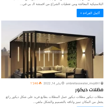
البلاستيكية المعالجة ومن تغطيات الشراع من اقمشة الـ بي في…
أكمل القراءة »
umbrellasswater_mvp6h1
يناير 14, 2022
1٬246
مظلات ديكور
مظلات ديكور مظلات ديكور عمل المظلات بطابع فريد على شكل ديكور رائع
يجعل من المكان تميز واناقه بالتصميم والشكل ماهي…