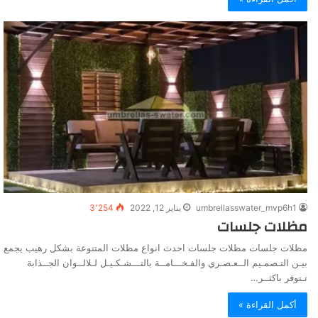
umbrellasswater_mvp6h1
يناير 12, 2022
3٬254
مظلات جلسات
مظلات جلسات مظلات جلسات احدث انواع مظلات المتنوعة بشكل رهيب يجمع
بيـن التـصمـيم الــعـصـري والفـخـــامــة بالتـــشـكـيـل لـلالــوان الجــذابة
تـتوفر باكثــر…
أكمل القراءة »