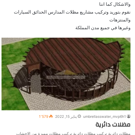
والاشكال كما اننا
نقوم بتوريد وتركيب مشاريع مظلات المدارس الحدائق السيارات
والمنتزهات
وغيرها في جميع مدن المملكة
umbrellasswater_mvp6h1
يناير 15, 2022
1٬579
مظلات دائرية
مظلات دائرية تركيب مظلات دائرية تركيب مظلات مميزة من الاخشاب