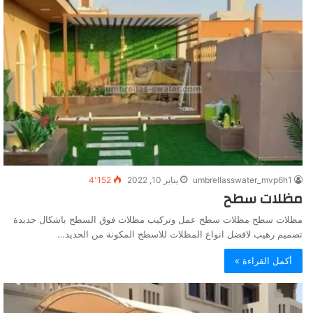
umbrellasswater_mvp6h1
يناير 10, 2022
4٬152
مظلات سطح
مظلات سطح مظلات سطح عمل وتركيب مظلات فوق السطح باشكال جديدة
تصميم رهيب لافضل انواع المظلات للاسطح المكونة من الحديد…
أكمل القراءة »