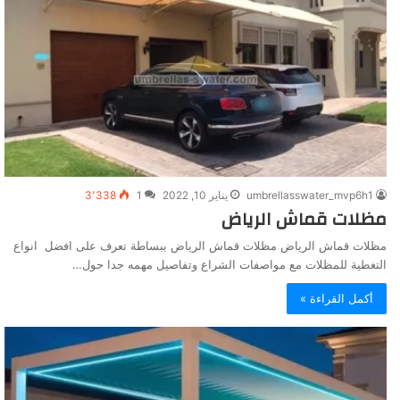
umbrellasswater_mvp6h1
يناير 10, 2022
1
3٬338
مظلات قماش الرياض
مظلات قماش الرياض مظلات قماش الرياض ببساطة تعرف على افضل انواع
التغطية للمظلات مع مواصفات الشراع وتفاصيل مهمه جدا حول…
أكمل القراءة »