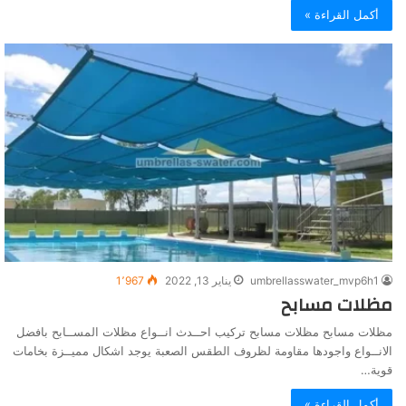
أكمل القراءة »
umbrellasswater_mvp6h1
يناير 13, 2022
1٬967
مظلات مسابح
مظلات مسابح مظلات مسابح تركيب احــدث انــواع مظلات المســابح بافضل
الانــواع واجودها مقاومة لظروف الطقس الصعبة يوجد اشكال مميــزة بخامات
قوية…
أكمل القراءة »