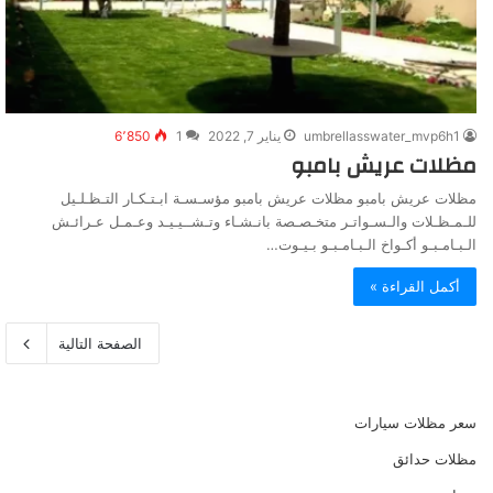
umbrellasswater_mvp6h1
يناير 7, 2022
1
6٬850
مظلات عريش بامبو
مظلات عريش بامبو مظلات عريش بامبو مؤسـسـة ابـتـكـار التـظـلـيل
للـمـظـلات والـسـواتـر متخـصـصة بانـشـاء وتـشــيـيـد وعـمـل عـرائـش
الـبـامـبـو أكـواخ الـبـامـبـو بـيـوت…
أكمل القراءة »
الصفحة التالية
سعر مظلات سيارات
مظلات حدائق