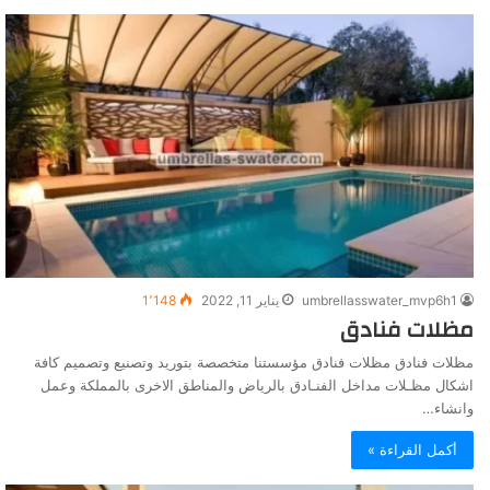
umbrellasswater_mvp6h1
يناير 11, 2022
1٬148
مظلات فنادق
مظلات فنادق مظلات فنادق مؤسستنا متخصصة بتوريد وتصنيع وتصميم كافة
اشكال مظـلات مداخل الفنـادق بالرياض والمناطق الاخرى بالمملكة وعمل
وانشاء…
أكمل القراءة »