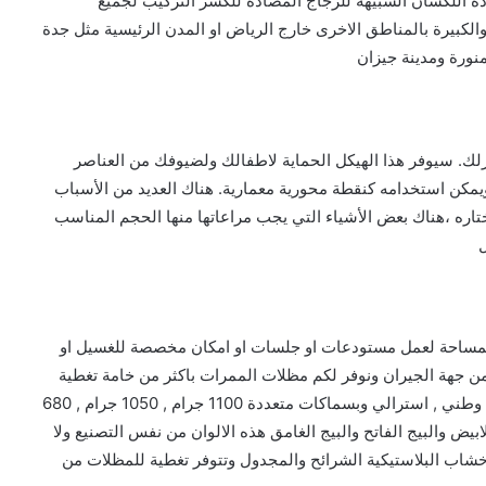
ادة اللكسان الشبيهه للزجاج المضادة للكسر التركيب لجميع
كبيرة بالمناطق الاخرى خارج الرياض او المدن الرئيسية مثل جدة
منورة ومدينة جيزان
ك. سيوفر هذا الهيكل الحماية لاطفالك ولضيوفك من العناصر
مكن استخدامه كنقطة محورية معمارية. هناك العديد من الأسباب
تاره ،هناك بعض الأشياء التي يجب مراعاتها منها الحجم المناسب
ل المساحة لعمل مستودعات او جلسات او امكان مخصصة للغسيل او
جهة الجيران ونوفر لكم مظلات الممرات باكثر من خامة تغطية
منها مادة بي في سي عالي الكثافة بصناعة المانية ، كورية , وطني , استرالي وبسماكات متعددة 1100 جرام , 1050 جرام , 680
لي والابيض والبيج الفاتح والبيج الغامق هذه الالوان من نفس التصنيع ولا
لاخشاب البلاستيكية الشرائح والمجدول وتتوفر تغطية للمظلات من