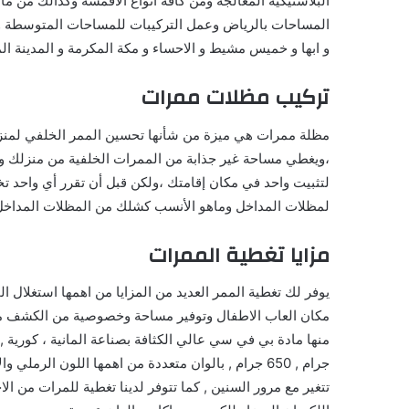
البلاستيكية المعالجة ومن كافة انواع الاقمشة وكذالك من م
المساحات بالرياض وعمل التركيبات للمساحات المتوسطة وال
و ابها و خميس مشيط و الاحساء و مكة المكرمة و المدينة ال
تركيب مظلات ممرات
مظلة ممرات هي ميزة من شأنها تحسين الممر الخلفي لمنزل
،ويغطي مساحة غير جذابة من الممرات الخلفية من منزلك وي
لتثبيت واحد في مكان إقامتك ،ولكن قبل أن تقرر أي واحد تخ
لمظلات المداخل وماهو الأنسب كشلك من المظلات المداخل
مزايا تغطية الممرات
يوفر لك تغطية الممر العديد من المزايا من اهمها استغلا
مكان العاب الاطفال وتوفير مساحة وخصوصية من الكشف من 
جرام , 650 جرام , بالوان متعددة من اهمها اللون الرم
تتغير مع مرور السنين , كما تتوفر لدينا تغطية للمرات من ا