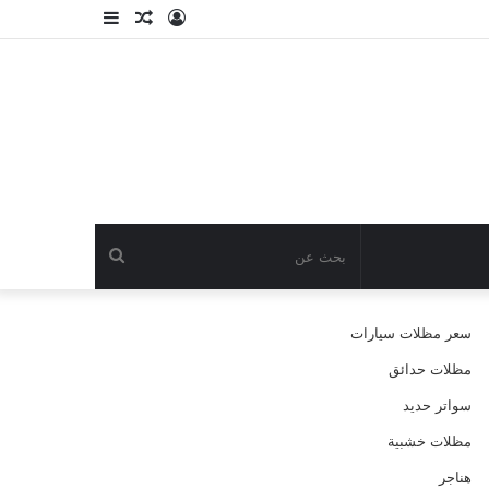
تسجيل
مقال
إضافة
الدخول
عشوائي
عمود
جانبي
بحث
عن
سعر مظلات سيارات
مظلات حدائق
سواتر حديد
مظلات خشبية
هناجر