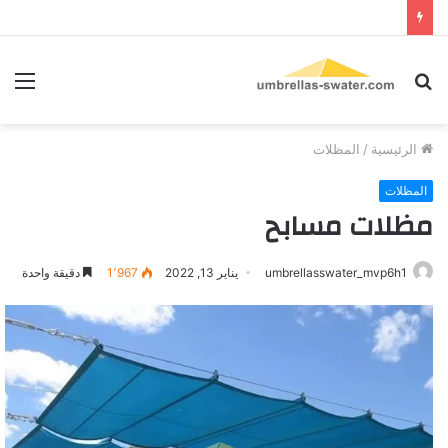
بحث
الق
عن
الرئيسية
/
المظلات
المظلات
مظلات مسابح
umbrellasswater_mvp6h1
يناير 13, 2022
1٬967
دقيقة واحدة