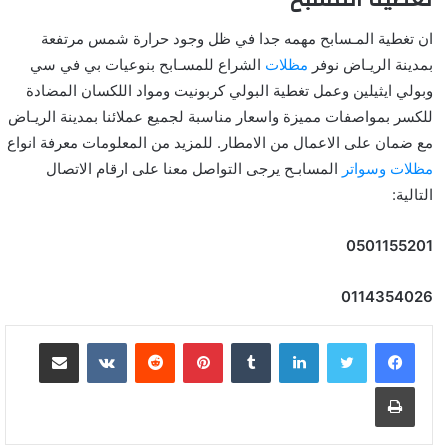
ان تغطية المـسابح مهمه جدا في ظل وجود حرارة شمس مرتفعة
بمدينة الريـاض نوفر
مظلات
الشراع للمسـابح بنوعيات بي في سي
وبولي ايثيلين وعمل تغطية البولي كربونيت ومواد اللكسان المضادة
للكسر بمواصفات مميزة واسعار مناسبة لجميع عملائنا بمدينة الريـاض
مع ضمان على الاعمال من الامطار. للمزيد من المعلومات معرفة انواع
مظلات وسواتر
المسابـح يرجى التواصل معنا على ارقام الاتصال
التالية:
0501155201
0114354026
لينكدإن
بينتيريست
مشاركة عبر البريد
طباعة