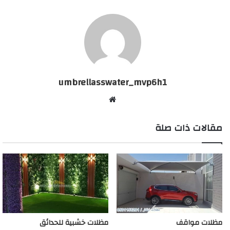
umbrellasswater_mvp6h1
موقع
الويب
مقالات ذات صلة
مظلات مواقف
مظلات خشبية للحدائق