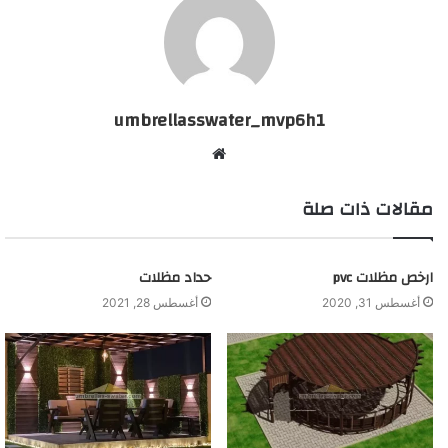
umbrellasswater_mvp6h1
موقع
الويب
مقالات ذات صلة
ارخص مظلات pvc
حداد مظلات
أغسطس 31, 2020
أغسطس 28, 2021