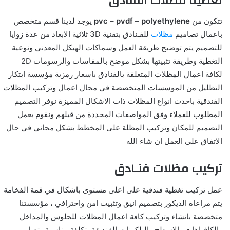
تغطية
مظلات الفنادق
تتكون من
polyethylene
–
pvdf
–
pvc
يوجد لدينا قسم متخصص
باعمال تصاميم
مظلات
للفـنادق بتقنية 3D ثلاثية الابعاد من عدة زوايا
للتصميم يتم توضيح طريقة العمل وسماكات الهيكل المعدني ونوعية
التغطية وطريقة تثبيتها بشكل موضح بالمقاسات والرسومات 2D
لكافة اعمال المظلات المتعلقة بالفنادق باسعار رمزية مؤسسة ابتكار
التظليل من المؤسسات المتخصصة في مجال اعمال وتركيب المظلات
الفندقية باحدث انواع المظلات ذات الاشكال المميزة نوفر التصميم
المطلوب للعملاء وفق المواصفات المحددة من قبلهم ونقوم بعمل
التصميم للمكان وتركيب المظلة على المخطط بشكل مجاني في حال
الاتفاق على العمل ان شاء الله
تركيب مظلات فنـادق
عمل تركيب تغطية فندقية على اعلى مستوى باشكال في قمة الفخامة
يتم مراعاة الديكور بتصميم انيق وتثبيت امن واحترافي ، مؤسستنا
متخصصة بانشاء وتركيب كافة اعمال المظلات للجلوس والمداخل
والكافياهات والاسطح والبلكونات الفنديقة بتكلفة مناسبة وتصاميم