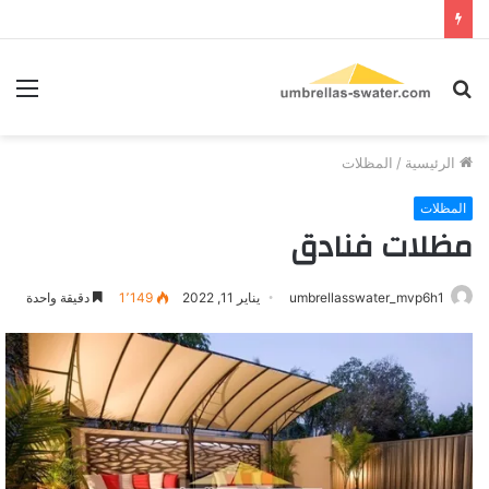
بحث
الق
عن
الرئيسية
/
المظلات
المظلات
مظلات فنادق
umbrellasswater_mvp6h1
يناير 11, 2022
1٬149
دقيقة واحدة