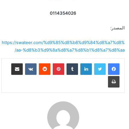
0114354026
المصدر:
https://swateer.com/%d9%85%d8%b8%d9%84%d8%a7%d8%
aa-%d8%b3%d9%8a%d8%a7%d8%b1%d8%a7%d8%aa/
لينكدإن
بينتيريست
مشاركة عبر البريد
طباعة