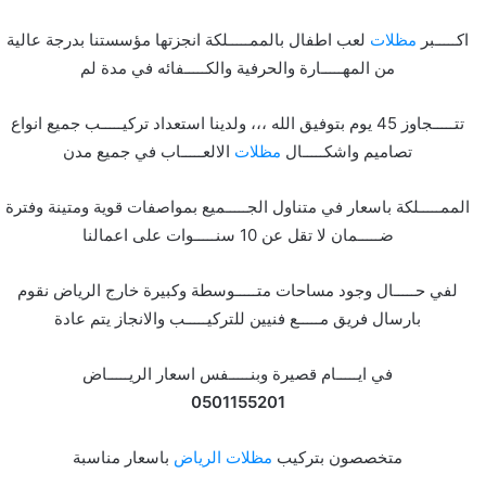
اكـــــبر
مظلات
لعب اطفال بالممـــــلكة انجزتها مؤسستنا بدرجة عالية
من المهـــــارة والحرفية والكـــــفائه في مدة لم
تتـــــجاوز 45 يوم بتوفيق الله ،،، ولدينا استعداد تركيـــــب جميع انواع
تصاميم واشكـــــال
مظلات
الالعـــــاب في جميع مدن
الممـــــلكة باسعار في متناول الجـــــميع بمواصفات قوية ومتينة وفترة
ضـــــمان لا تقل عن 10 سنـــــوات على اعمالنا
لفي حـــــال وجود مساحات متـــــوسطة وكبيرة خارج الرياض نقوم
بارسال فريق مـــــع فنيين للتركيـــــب والانجاز يتم عادة
في ايـــــام قصيرة وبنـــــفس اسعار الريـــــاض
0501155201
متخصصون بتركيب
مظلات الرياض
باسعار مناسبة