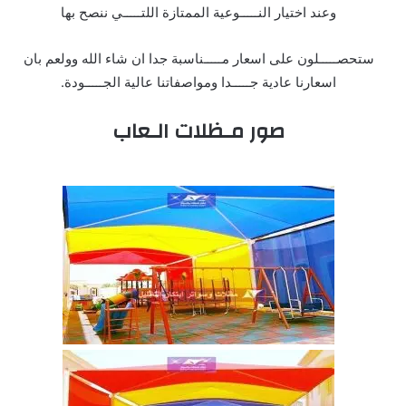
وعند اختيار النـــــوعية الممتازة اللتـــــي ننصح بها
ستحصـــــلون على اسعار مـــــناسبة جدا ان شاء الله وولعم بان
اسعارنا عادية جـــــدا ومواصفاتنا عالية الجـــــودة.
صور مـظلات الـعاب