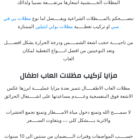
المظلات الخـــــشبية اسعارها مرتفـــــعة نسبيا ولذالك
ننصـــــحكم بالمـــــظلات الشراعية ويفـــــضل اما نوع
مظلات بي في
سي
او تركيب تغطـــــية
مظلات بولي ايثيلين
الممتازة
من ناحيـــــة حجب اشعة الشمـــــس ودرجة الحرارة بشكل افضـــــل
وتعد النوعيتين من افضل انـــــواع التغطية لمكان
العاب
مزايا تركيب مظلات العاب اطفال
مظلات العاب الاطفـــــال تتميز بعدة مزايا عمليـــــة ابرزها عكس
الاشعة فوق البنفسجية وعـــــدم مساعدتها على اشـــــتعال الحرائق
لا سمـــــح الله وتمنع دخول مياة الامـــــطار وتمنع تجمع الحشرات
والاتربة بـــــشكل كلي ،،، ويتفاوت الســـــعر
حســـــب المواصفات وفترات الـــــضمان من سنتين الى 10 سنوات