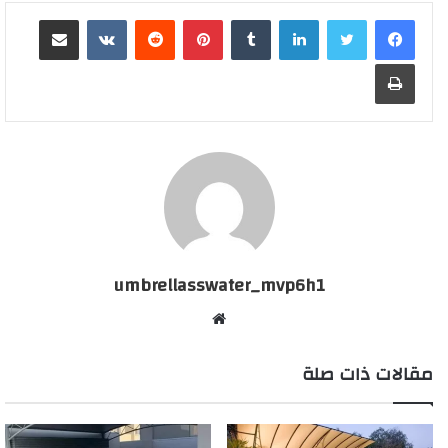
لينكدإن
بينتيريست
مشاركة عبر البريد
طباعة
umbrellasswater_mvp6h1
موقع
الويب
مقالات ذات صلة