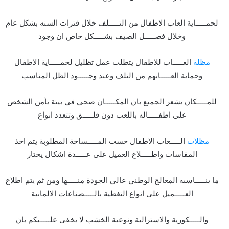
لحمـــــاية العاب الاطفال من التـــــلف خلال فترات السنه بشكل عام
وخلال فصـــــل الصيف بشـــــكل خاص ان وجود
مظلة
العـــــاب للاطفال يتطلب عمل تظليل لحمـــــاية الاطفال
وحماية العـــــابهم من التلف وعند وجـــــود الظل المناسب
للمـــــكان يشعر الجميع بان المكـــــان صحي في بيئة يأمن الشخص
على اطفـــــاله باللعب دون قلـــــق وتتعدد انواع
مظلات
الـــــعاب الاطفال حسب المـــــساحة المطلوبة يتم اخذ
المقاسات واطـــــلاع العميل على عـــــدة اشكال يختار
ما ينـــــاسبه المعالج الوطني عالي الجودة منـــــها ومن ثم يتم اطلاع
العـــــميل على انواع التغطية بالـــــصناعات الالمانية
والـــــكورية والاسترالية ونوعية الخشب لا يخفى علـــــيكم بان