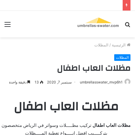
بحث
الق
عن
الرئيسية
/
المظلات
المظلات
مظلات العاب اطفال
umbrellasswater_mvp6h1
سبتمبر 7, 2020
13
دقيقة واحدة
مظلات العاب اطفال
مظلات العاب اطفال
تركيب مظـــــلات وسواتر في الرياض متخصصون
بتركـــــيب افضل انـــــواع تغطية المـــــظلات