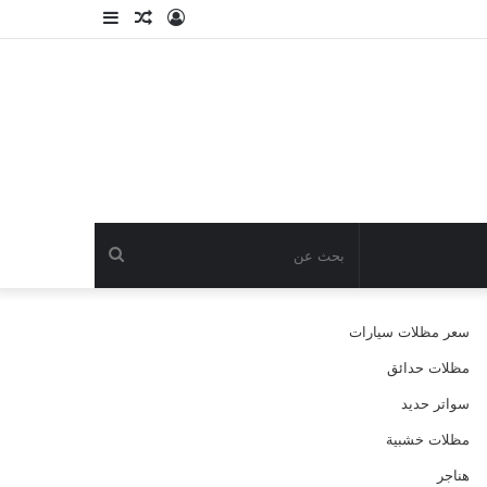
تسجيل
مقال
إضافة
الدخول
عشوائي
عمود
جانبي
بحث
عن
سعر مظلات سيارات
مظلات حدائق
سواتر حديد
مظلات خشبية
هناجر