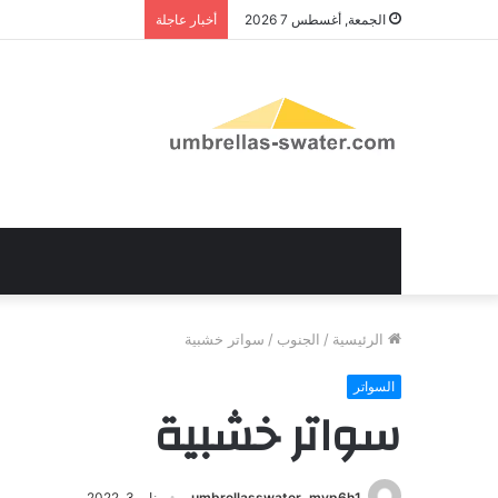
الجمعة, أغسطس 7 2026
أخبار عاجلة
الرئيسية
/
الجنوب
/
سواتر خشبية
السواتر
سواتر خشبية
umbrellasswater_mvp6h1
يناير 3, 2022