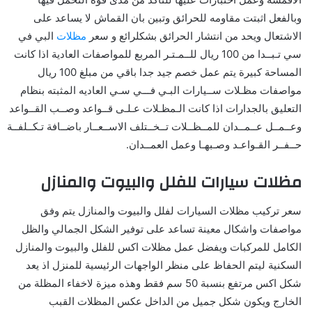
وبالفعل اثبتت مقاومه للحرائق وتبين بان القماش لا يساعد على
الاشتعال ويحد من انتشار الحرائق بشكلرائع و سعر
مظلات
البي في
سي تـبــدا من 100 ريال للــمـتـر المربع للمواصفات العادية اذا كانت
المساحة كبيرة يتم عمل خصم جيد جدا باقي من مبلغ 100 ريال
مواصفات مظـلات ســيارات البـي فـــي سـي العاديه المثبته بنظام
التعليق بالجدارات اذا كانت الـمظـلات عـلـى قــواعد وصــب القــواعد
وعــمــل عــمــدان للمــظــلات تــخــتلف الاســعــار باضــافة تـكــلفــة
حــفــر القـواعـد وصـبهـا وعمل العمــدان.
مظلات سيارات للفلل والبيوت والمنازل
سعر تركيب مظلات السيارات لفلل والبيوت والمنازل يتم وفق
مواصفات واشكال معينة تساعد على توفير الشكل الجمالي والظل
الكامل للمركبات ويفضل عمل مظلات اكس للفلل والبيوت والمنازل
السكنية ليتم الحفاظ على منظر الواجهات الرئيسية للمنزل اذ يعد
شكل اكس مرتفع بنسبة 50 سم فقط وهذه ميزة لاخفاء المظلة من
الخارج ويكون شكل جميل من الداخل عكس المظلات القبب