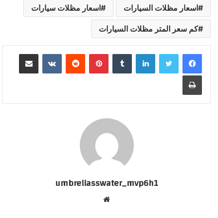
اسعار مظلات السيارات
اسعار مظلات سيارات
كم سعر المتر مظلات السيارات
لينكدإن
بينتيريست
مشاركة عبر البريد
طباعة
umbrellasswater_mvp6h1
موقع
الويب