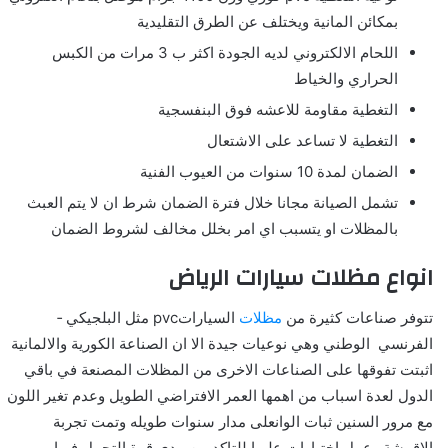
بمكائن المانية ويختلف عن الطرق التقليدية
اللحام الالكتروني لديه الجودة اكثر ب 3 مرات من الكبس
الحراري والخياط
التغطية مقاومة للاعشه فوق البنفسجية
التغطية لا تساعد على الاشتعال
الضمان لمدة 10 سنوات من العيوب الفنية
تشمل الصيانة مجانا خلال فترة الضمان شرط ان لا يتم العبث
بالمظلات او يتسبب اي امر بخلل مخالف لشروط الضمان
انواع مظلات سيارات الرياض
تتوفر صناعات كثيرة من
مظلات
السياراتpvc مثل البلجيكي ­
الفرنسي ­ الوطني وهي نوعيات جيدة الا ان الصناعة الكورية والالمانية
اثبتت تفوقها على الصناعات الاخرى من المظلات المصنعة في باقي
الدول لعدة اسباب من اهمها العمر الافتراضي الطويل وعدم تغير اللون
مع مرور السنين ثبات الوانعلى مدار سنوات طويله وتمت تجربة
الاقمشة وعمل اختبارات عليها للتاكد من مدى قوة التحمل فيها